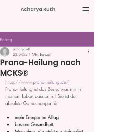
Acharya Ruth
Beitrag
acharyaruth
23. März
1 Min. Lesezeit
Prana-Heilung nach
MCKS®
https://www.prana-heilung.de/
Prana-Heilung ist das Beste, was mir in 
meinem Leben passiert ist! Sie ist der 
absolute Gamechanger für 
mehr Energie im Alltag
bessere Gesundheit
.
Menschen, die nicht nur sich selbst, 