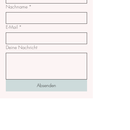
Nachname
*
E-Mail
*
Deine Nachricht
Absenden
kontakt@acharyaruth.de
Office: Hofgut Rineck 1a, 74834 Elztal