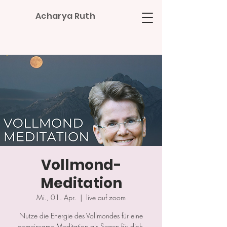
Acharya Ruth
Vollmond-
Meditation
Mi., 01. Apr.
  |  
live auf zoom
Nutze die Energie des Vollmondes für eine
gemeinsame Meditation als Segen für dich,