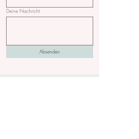
Deine Nachricht
Absenden
kontakt@acharyaruth.de
Office: Hofgut Rineck 1a, 74834 Elztal
Impressum
Datenschutzerklärung