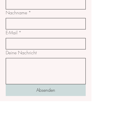
Nachname
*
E-Mail
*
Deine Nachricht
Absenden
kontakt@acharyaruth.de